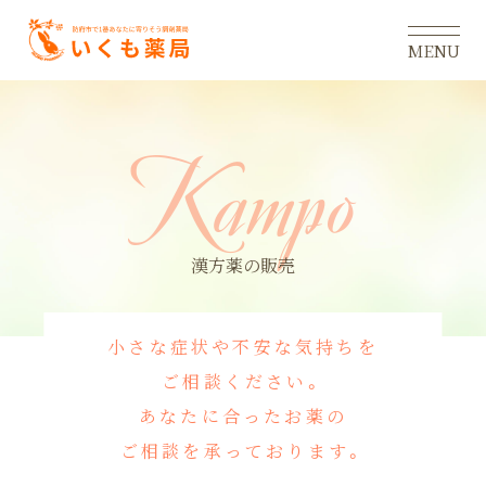
MENU
K
a
m
p
o
漢方薬の​販売
小さな症状や不安な気持ちを
ご相談ください。
あなたに合ったお薬の
ご相談を承っております。