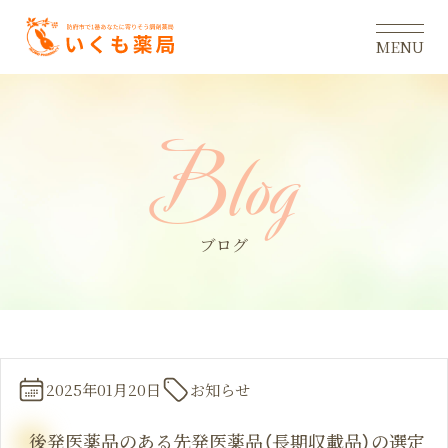
MENU
B
l
o
g
ブログ
2025年01月20日
お知らせ
後発医薬品のある先発医薬品（長期収載品）の選定