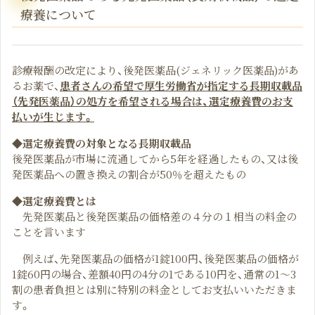
療養について
診療報酬の改定により、後発医薬品(ジェネリック医薬品)があ
るお薬で、
患者さんの希望で厚生労働省が指定する長期収載品
（先発医薬品）の処方を希望される場合は、選定療養費のお支
払いが生じます。
◆選定療養費の対象となる長期収載品
後発医薬品が市場に流通してから5年を経過したもの、又は後
発医薬品への置き換えの割合が50％を超えたもの
◆選定療養費とは
先発医薬品と後発医薬品の価格差の４分の１相当の料金の
ことを言います
例えば、先発医薬品の価格が1錠100円、後発医薬品の価格が
1錠60円の場合、差額40円の4分の1である10円を、通常の1～3
割の患者負担とは別に特別の料金としてお支払いいただきま
す。