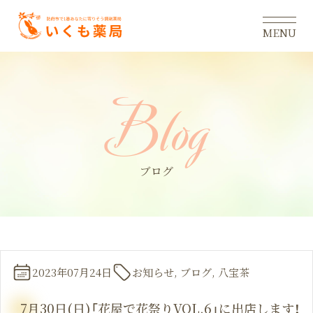
MENU
B
l
o
g
ブログ
2023年07月24日
お知らせ, ブログ, 八宝茶
7月30日(日)「花屋で花祭りVOL.6」に出店します！